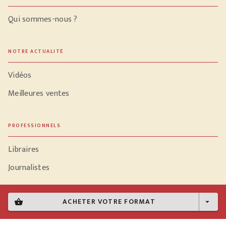
Qui sommes-nous ?
NOTRE ACTUALITÉ
Vidéos
Meilleures ventes
PROFESSIONNELS
Libraires
Journalistes
ACHETER VOTRE FORMAT
shopping_basket
arrow_drop_down
Données personnelles