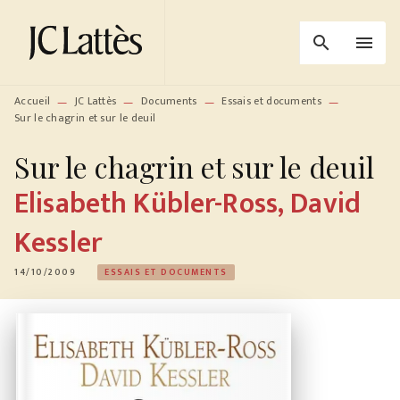
MENU
RECHERCHE
CONTENU
search
menu
PIED DE PAGE
Accueil
JC Lattès
Documents
Essais et documents
—
—
—
—
Sur le chagrin et sur le deuil
Sur le chagrin et sur le deuil
Elisabeth Kübler-Ross
,
David
Kessler
14/10/2009
ESSAIS ET DOCUMENTS