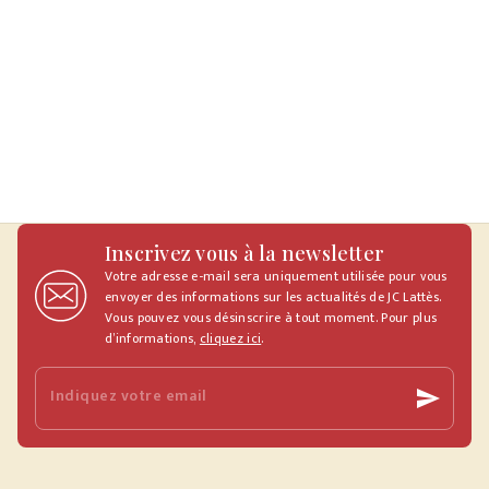
Inscrivez vous à la newsletter
Votre adresse e-mail sera uniquement utilisée pour vous
envoyer des informations sur les actualités de JC Lattès.
Vous pouvez vous désinscrire à tout moment. Pour plus
d’informations,
cliquez ici
.
Indiquez votre email
send