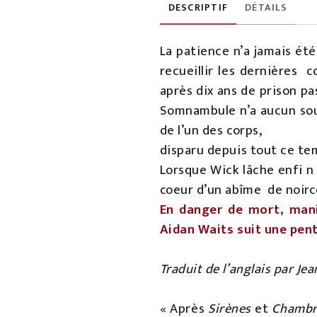
DESCRIPTIF
DÉTAILS
La patience n’a jamais été
recueillir les dernières 
après dix ans de prison pas
Somnambule n’a aucun souv
de l’un des corps,
disparu depuis tout ce te
Lorsque Wick lâche enfi n
coeur d’un abîme de noirceu
En danger de mort, mani
Aidan Waits suit une pen
Traduit de l’anglais par Jea
« Après
Sirènes
et
Chambr