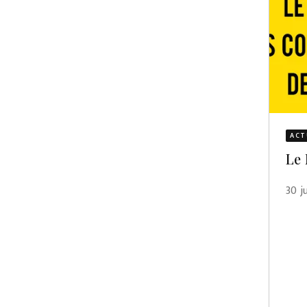
ACT
Le 
30 j