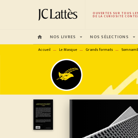
MENU
RECHERCHE
CONTENU
OUVERTES SUR TOUS LE
DE LA CURIOSITÉ CONTE
NOS LIVRES
NOS SÉLECTIONS
home
arrow_drop_down
arrow_drop_down
Accueil
Le Masque
Grands formats
Somnamb
—
—
—