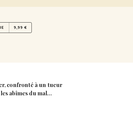
UE
9,99 €
er, confronté à un tueur
 les abîmes du mal…