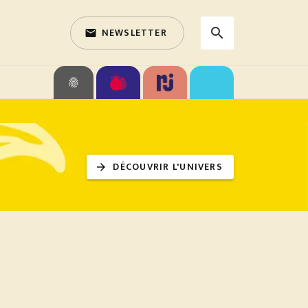
NEWSLETTER
search
email
search
fingerprint
DÉCOUVRIR L'UNIVERS
arrow_forward