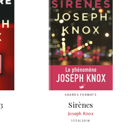
GRANDS FORMATS
3
Sirènes
Joseph Knox
17/10/2018