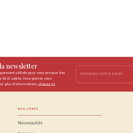
 la newsletter
iquement utilisée pour vous envoyer des
Indiquez votre email
s de JC Lattès. Vous pouvez vous
ur plus d’informations,
cliquez ici
.
NOS LIVRES
Nouveautés