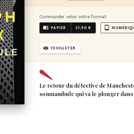
Commander selon votre format
PAPIER
21,90 €
NUMÉRIQ
menu_book
tablet_android
FEUILLETER
visibility
Le retour du détective de Manchest
somnambule qui va le plonger dans