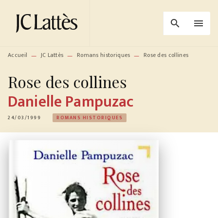
MENU
RECHERCHE
CONTENU
search
menu
PIED DE PAGE
Accueil
JC Lattès
Romans historiques
Rose des collines
—
—
—
Rose des collines
Danielle Pampuzac
24/03/1999
ROMANS HISTORIQUES