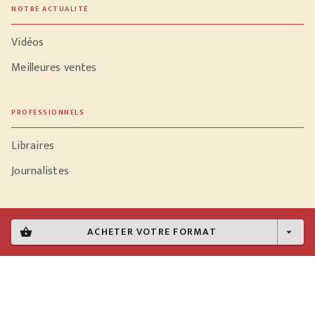
NOTRE ACTUALITÉ
Vidéos
Meilleures ventes
PROFESSIONNELS
Libraires
Journalistes
ACHETER VOTRE FORMAT
shopping_basket
arrow_drop_down
Données personnelles
Paramétrer vos cookies
Mentions légales
Conditions générales d'utilisation