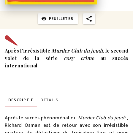
FEUILLETER
visibility
Après l’irrésistible
Murder Club du jeudi
, le second
volet de la série
cosy crime
au succès
international.
DESCRIPTIF
DÉTAILS
Après le succès phénoménal du
Murder Club du jeudi
,
Richard Osman est de retour avec son irrésistible
quatuor de détectives du troisième âge, et nous