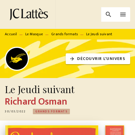
MENU
RECHERCHE
CONTENU
search
menu
PIED DE PAGE
Accueil
Le Masque
Grands formats
Le Jeudi suivant
—
—
—
DÉCOUVRIR L'UNIVERS
arrow_forward
Le Jeudi suivant
Richard Osman
30/03/2022
GRANDS FORMATS