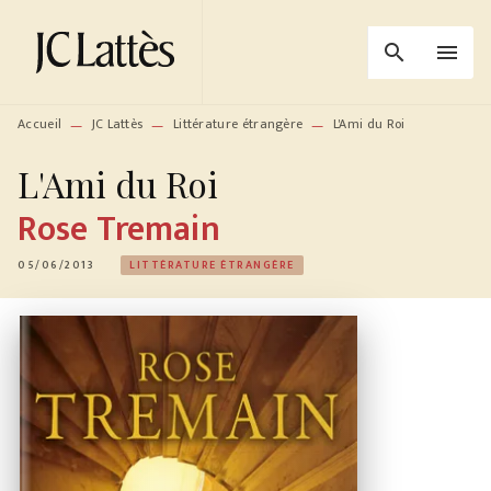
MENU
RECHERCHE
CONTENU
search
menu
PIED DE PAGE
Accueil
JC Lattès
Littérature étrangère
L'Ami du Roi
—
—
—
L'Ami du Roi
Rose Tremain
05/06/2013
LITTÉRATURE ÉTRANGÈRE