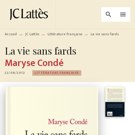
MENU
RECHERCHE
CONTENU
search
menu
PIED DE PAGE
Accueil
JC Lattès
Littérature française
La vie sans fards
—
—
—
La vie sans fards
Maryse Condé
22/08/2012
LITTÉRATURE FRANÇAISE