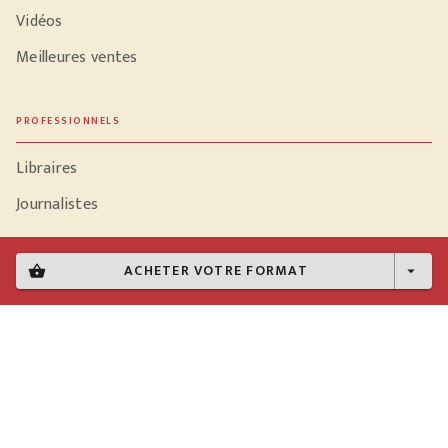
Vidéos
Meilleures ventes
PROFESSIONNELS
Libraires
Journalistes
ACHETER VOTRE FORMAT
shopping_basket
arrow_drop_down
Données personnelles
Paramétrer vos cookies
Mentions légales
Conditions générales d'utilisation
Charte de référencement