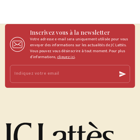
Inscrivez vous à la newsletter
Votre adresse e-mail sera uniquement utilisée pour vous
envoyer des informations sur les actualités de JC Lattès.
Vous pouvez vous désinscrire à tout moment. Pour plus
d’informations,
cliquez ici
.
Indiquez votre email
send