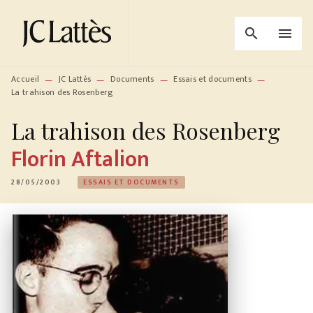
MENU
RECHERCHE
CONTENU
search
menu
PIED DE PAGE
Accueil
JC Lattès
Documents
Essais et documents
—
—
—
—
La trahison des Rosenberg
La trahison des Rosenberg
Florin Aftalion
28/05/2003
ESSAIS ET DOCUMENTS