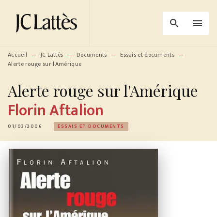
MENU
RECHERCHE
CONTENU
search
menu
PIED DE PAGE
Accueil
JC Lattès
Documents
Essais et documents
—
—
—
—
Alerte rouge sur l'Amérique
Alerte rouge sur l'Amérique
Florin Aftalion
01/03/2006
ESSAIS ET DOCUMENTS