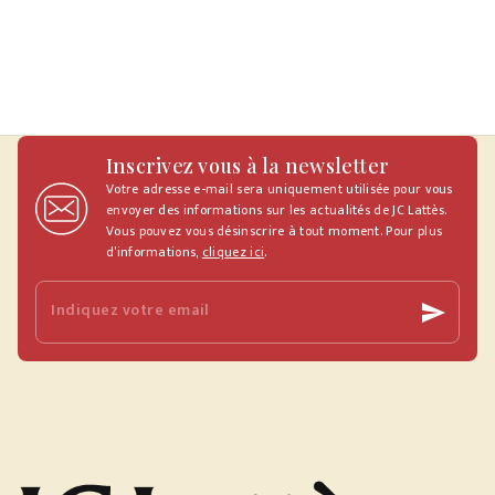
Inscrivez vous à la newsletter
Votre adresse e-mail sera uniquement utilisée pour vous
envoyer des informations sur les actualités de JC Lattès.
Vous pouvez vous désinscrire à tout moment. Pour plus
d’informations,
cliquez ici
.
Indiquez votre email
send