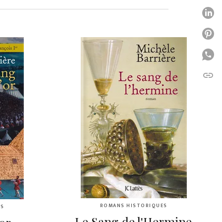
P
P
P
link
C
ROMANS HISTORIQUES
ES
Le Sang de l'Hermine