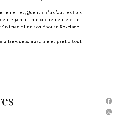
 : en effet, Quentin n’a d’autre choix
gumente jamais mieux que derrière ses
de Soliman et de son épouse Roxelane :
maître-queux irascible et prêt à tout
res
P
P