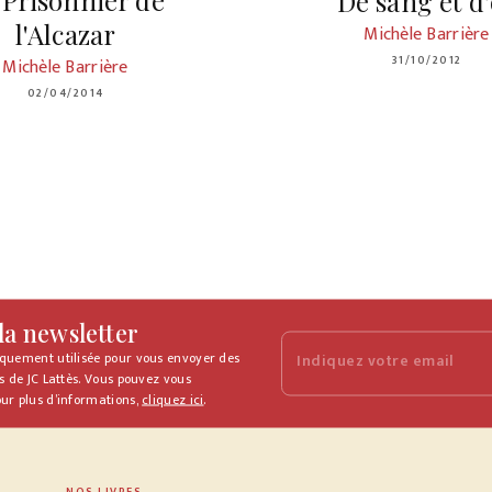
 Prisonnier de
De sang et d
l'Alcazar
Michèle Barrière
31/10/2012
Michèle Barrière
02/04/2014
 la newsletter
iquement utilisée pour vous envoyer des
Indiquez votre email
s de JC Lattès. Vous pouvez vous
ur plus d’informations,
cliquez ici
.