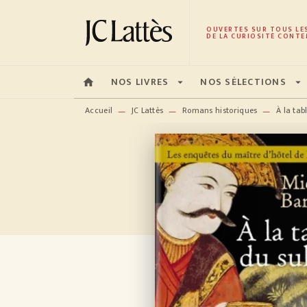
MENU
RECHERCHE
CONTENU
OUVERTES SUR TOUS LE
DE LA CURIOSITÉ CONTE
NOS LIVRES
NOS SÉLECTIONS
home
arrow_drop_down
arrow_drop_down
Accueil
JC Lattès
Romans historiques
À la tab
—
—
—