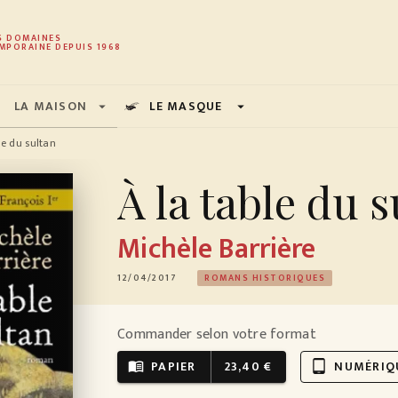
PIED DE PAGE
S DOMAINES
MPORAINE DEPUIS 1968
LA MAISON
LE MASQUE
arrow_drop_down
arrow_drop_down
le du sultan
À la table du 
Michèle Barrière
12/04/2017
ROMANS HISTORIQUES
Commander selon votre format
PAPIER
23,40 €
NUMÉRIQ
menu_book
tablet_android