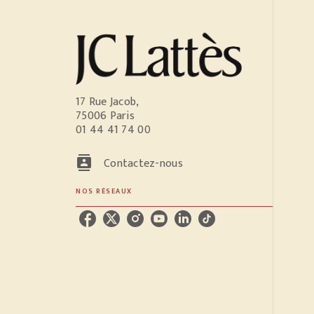
17 Rue Jacob,
75006 Paris
01 44 41 74 00
contacts
Contactez-nous
NOS RÉSEAUX