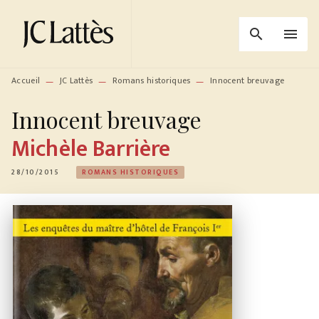
MENU
RECHERCHE
CONTENU
search
menu
PIED DE PAGE
Accueil
JC Lattès
Romans historiques
Innocent breuvage
—
—
—
Innocent breuvage
Michèle Barrière
28/10/2015
ROMANS HISTORIQUES