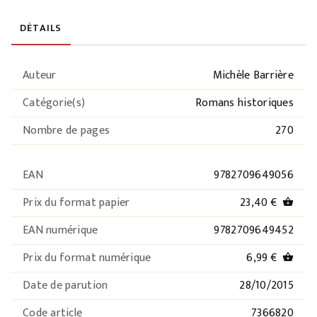
DÉTAILS
Auteur
Michèle Barrière
Catégorie(s)
Romans historiques
Nombre de pages
270
EAN
9782709649056
Prix du format papier
23,40 €
shopping_basket
EAN numérique
9782709649452
Prix du format numérique
6,99 €
shopping_basket
Date de parution
28/10/2015
Code article
7366820