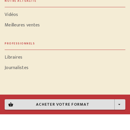
NOTRE ACTUALITÉ
Vidéos
Meilleures ventes
PROFESSIONNELS
Libraires
Journalistes
Données personnelles
ACHETER VOTRE FORMAT
shopping_basket
arrow_drop_down
Paramétrer vos cookies
Mentions légales
Conditions générales d'utilisation