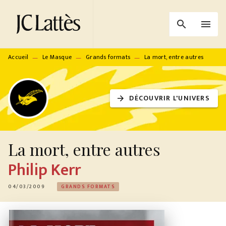
MENU
RECHERCHE
CONTENU
search
menu
PIED DE PAGE
Accueil
Le Masque
Grands formats
La mort, entre autres
—
—
—
DÉCOUVRIR L'UNIVERS
arrow_forward
La mort, entre autres
Philip Kerr
04/03/2009
GRANDS FORMATS