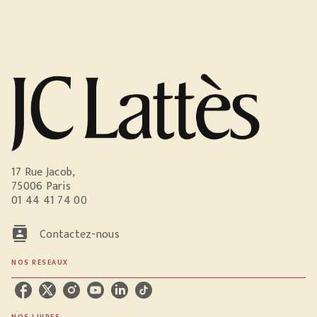
17 Rue Jacob,
75006 Paris
01 44 41 74 00
contacts
Contactez-nous
NOS RÉSEAUX
NOS LIVRES