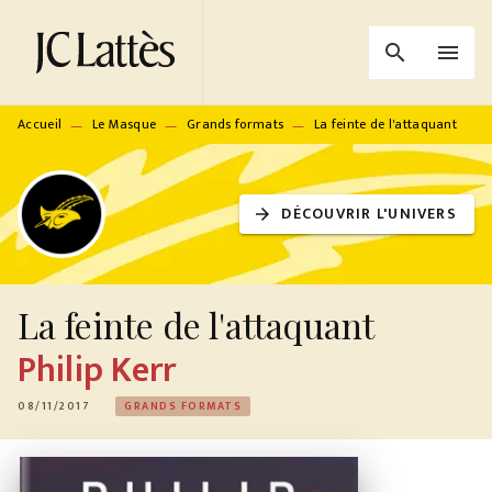
MENU
RECHERCHE
CONTENU
search
menu
PIED DE PAGE
Accueil
Le Masque
Grands formats
La feinte de l'attaquant
—
—
—
DÉCOUVRIR L'UNIVERS
arrow_forward
La feinte de l'attaquant
Philip Kerr
08/11/2017
GRANDS FORMATS