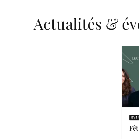
Actualités & é
ÉVÈ
Fêt