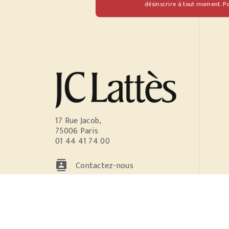
désinscrire à tout moment. Po
17 Rue Jacob,
75006 Paris
01 44 41 74 00
contacts
Contactez-nous
NOS RÉSEAUX