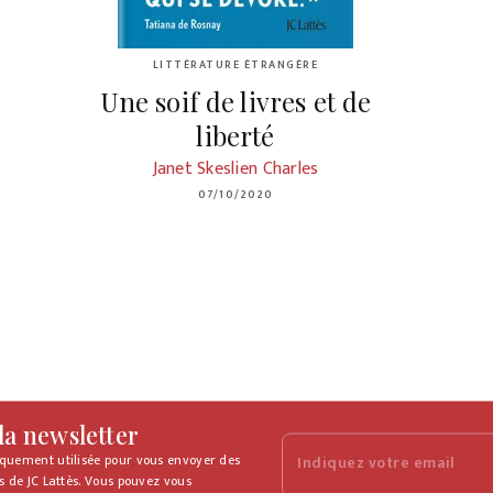
LITTÉRATURE ÉTRANGÈRE
Une soif de livres et de
liberté
Janet Skeslien Charles
07/10/2020
 la newsletter
iquement utilisée pour vous envoyer des
Indiquez votre email
s de JC Lattès. Vous pouvez vous