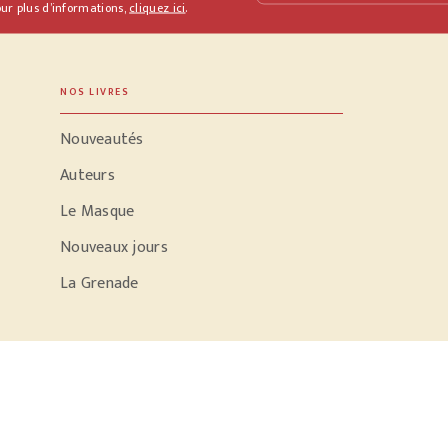
ur plus d’informations,
cliquez ici
.
NOS LIVRES
Nouveautés
Auteurs
Le Masque
Nouveaux jours
La Grenade
PODCASTS
Parole d'écrivain
Conversation dans le noir