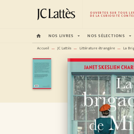
MENU
RECHERCHE
CONTENU
OUVERTES SUR TOUS LE
DE LA CURIOSITÉ CONTE
NOS LIVRES
NOS SÉLECTIONS
home
arrow_drop_down
arrow_drop_down
Accueil
JC Lattès
Littérature étrangère
La Br
—
—
—