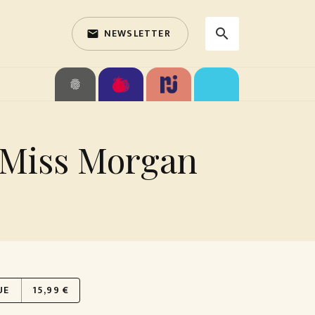
NEWSLETTER
search
email
search
fingerprint
 Miss Morgan
UE
15,99 €