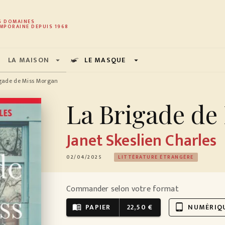
PIED DE PAGE
S DOMAINES
MPORAINE DEPUIS 1968
LA MAISON
LE MASQUE
arrow_drop_down
arrow_drop_down
igade de Miss Morgan
La Brigade de
Janet Skeslien Charles
02/04/2025
LITTÉRATURE ÉTRANGÈRE
Commander selon votre format
PAPIER
22,50 €
NUMÉRIQ
menu_book
tablet_android