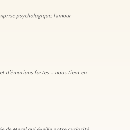
emprise psychologique, l'amour
n et d’émotions fortes – nous tient en
ée de Merel qui éveille notre curiosité,