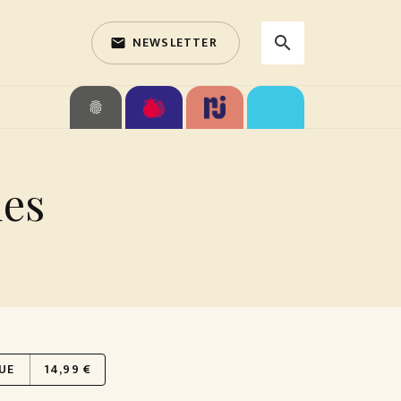
NEWSLETTER
search
email
search
fingerprint
des
UE
14,99 €