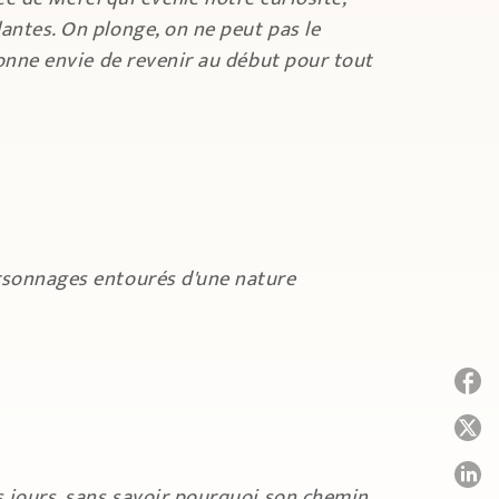
antes. On plonge, on ne peut pas le
 donne envie de revenir au début pour tout
ersonnages entourés d'une nature
P
P
P
es jours, sans savoir pourquoi son chemin