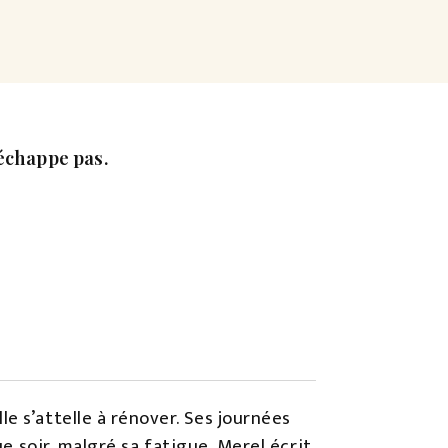
réchappe pas.
e s’attelle à rénover. Ses journées
ue soir, malgré sa fatigue, Merel écrit