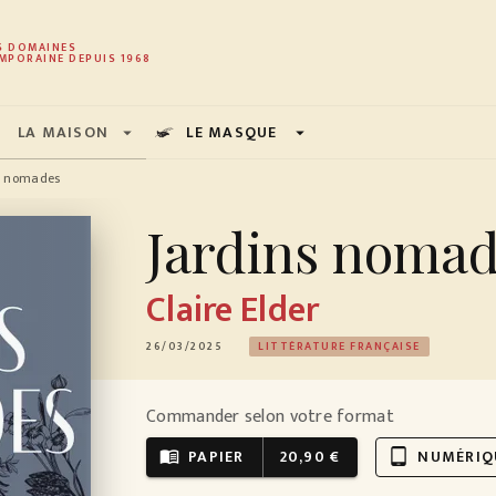
PIED DE PAGE
S DOMAINES
MPORAINE DEPUIS 1968
LA MAISON
LE MASQUE
arrow_drop_down
arrow_drop_down
s nomades
Jardins noma
Claire Elder
26/03/2025
LITTÉRATURE FRANÇAISE
Commander selon votre format
PAPIER
20,90 €
NUMÉRIQ
menu_book
tablet_android