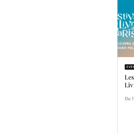
ÉVÈ
Les
Liv
Du 1