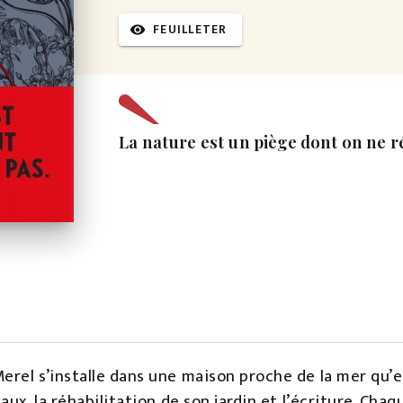
FEUILLETER
visibility
La nature est un piège dont on ne 
el s’installe dans une maison proche de la mer qu’ell
ux, la réhabilitation de son jardin et l’écriture. Chaq