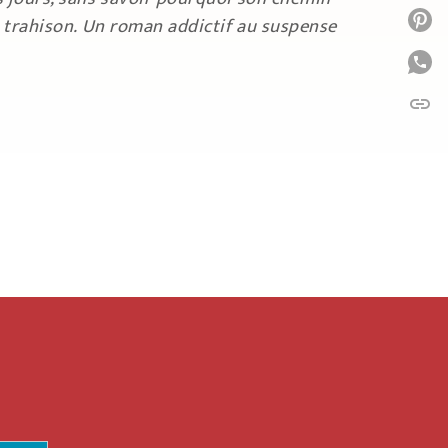
P
et trahison. Un roman addictif au suspense
P
link
C