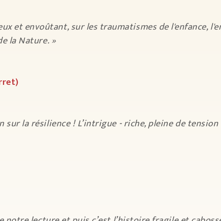
x et envoûtant, sur les traumatismes de l'enfance, l'
de la Nature. »
rret)
sur la résilience ! L’intrigue - riche, pleine de tensio
e notre lecture et puis c’est l’histoire fragile et caboss