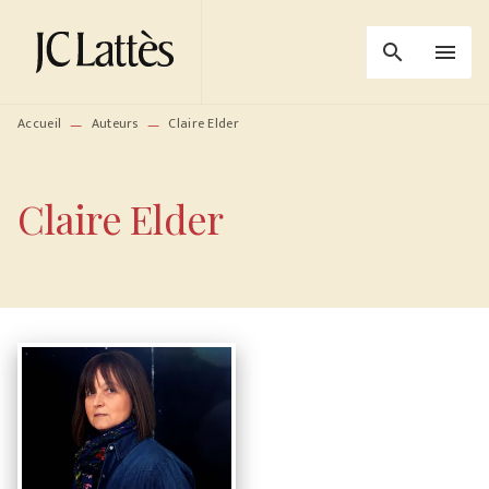
MENU
RECHERCHE
CONTENU
search
menu
PIED DE PAGE
Accueil
Auteurs
Claire Elder
—
—
Claire Elder