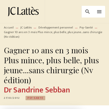
MENU
RECHERCHE
CONTENU
search
menu
PIED DE PAGE
Accueil
JC Lattès
Développement personnel
Psy-Santé
—
—
—
—
Gagner 10 ans en 3 mois Plus mince, plus belle, plus jeune...sans chirurgie
(Nv édition)
Gagner 10 ans en 3 mois
Plus mince, plus belle, plus
jeune...sans chirurgie (Nv
édition)
Dr Sandrine Sebban
27/03/2012
PSY-SANTÉ