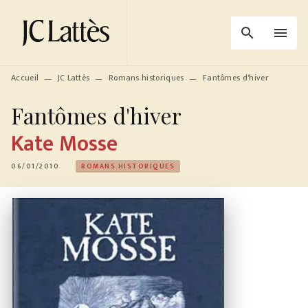
MENU
RECHERCHE
CONTENU
search
menu
PIED DE PAGE
Accueil
JC Lattès
Romans historiques
Fantômes d'hiver
—
—
—
Fantômes d'hiver
Kate Mosse
06/01/2010
ROMANS HISTORIQUES