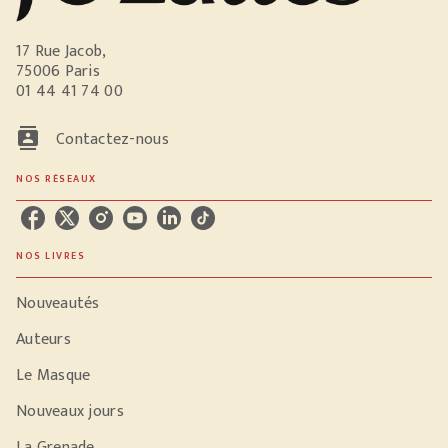
17 Rue Jacob,
75006 Paris
01 44 41 74 00
contacts
Contactez-nous
NOS RÉSEAUX
NOS LIVRES
Nouveautés
Auteurs
Le Masque
Nouveaux jours
La Grenade