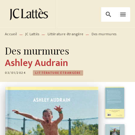
MENU
RECHERCHE
CONTENU
search
menu
PIED DE PAGE
Accueil
JC Lattès
Littérature étrangère
Des murmures
—
—
—
Des murmures
Ashley Audrain
03/01/2024
LITTÉRATURE ÉTRANGÈRE