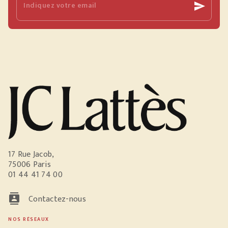
Indiquez votre email
send
17 Rue Jacob,
75006 Paris
01 44 41 74 00
contacts
Contactez-nous
NOS RÉSEAUX