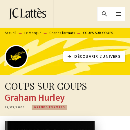
MENU
RECHERCHE
CONTENU
search
menu
PIED DE PAGE
Accueil
Le Masque
Grands formats
COUPS SUR COUPS
—
—
—
DÉCOUVRIR L'UNIVERS
arrow_forward
COUPS SUR COUPS
Graham Hurley
19/03/2003
GRANDS FORMATS