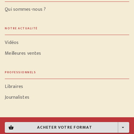
Qui sommes-nous ?
NOTRE ACTUALITÉ
Vidéos
Meilleures ventes
PROFESSIONNELS
Libraires
Journalistes
ACHETER VOTRE FORMAT
Données personnelles
shopping_basket
arrow_drop_down