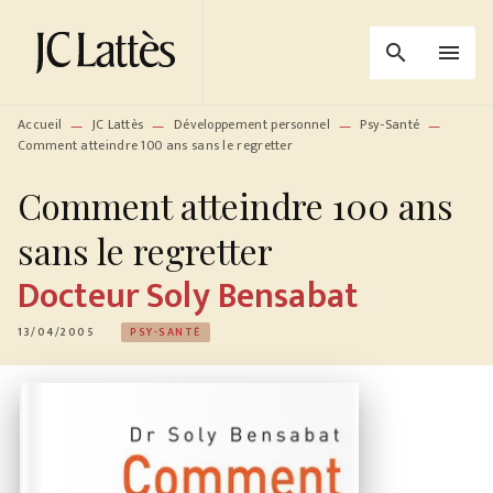
MENU
RECHERCHE
CONTENU
search
menu
PIED DE PAGE
Accueil
JC Lattès
Développement personnel
Psy-Santé
—
—
—
—
Comment atteindre 100 ans sans le regretter
Comment atteindre 100 ans
sans le regretter
Docteur Soly Bensabat
13/04/2005
PSY-SANTÉ