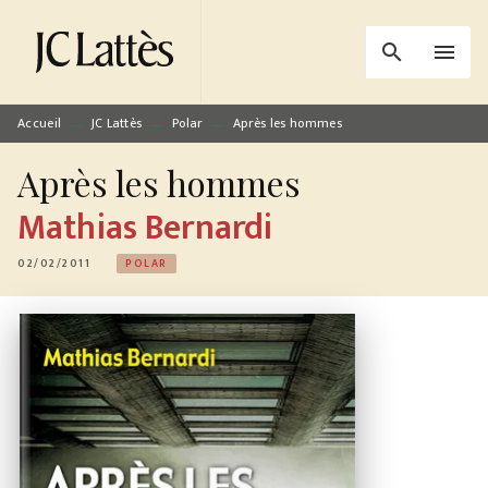
MENU
RECHERCHE
CONTENU
search
menu
PIED DE PAGE
Accueil
JC Lattès
Polar
Après les hommes
—
—
—
Après les hommes
Mathias Bernardi
02/02/2011
POLAR