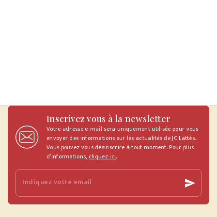
Inscrivez vous à la newsletter
Votre adresse e-mail sera uniquement utilisée pour vous
envoyer des informations sur les actualités de JC Lattès.
Vous pouvez vous désinscrire à tout moment. Pour plus
d’informations,
cliquez ici
.
Indiquez votre email
send