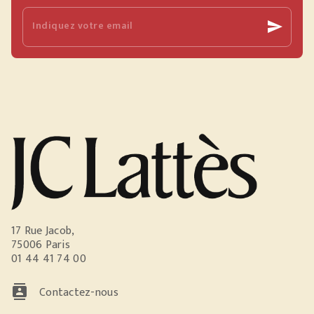
Indiquez votre email
send
17 Rue Jacob,
75006 Paris
01 44 41 74 00
contacts
Contactez-nous