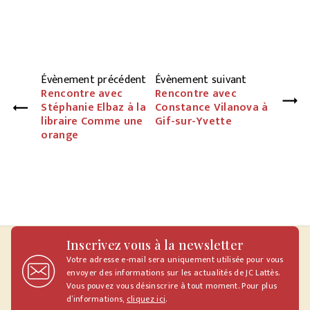
Évènement précédent
Évènement suivant
Rencontre avec
Rencontre avec
Stéphanie Elbaz à la
Constance Vilanova à
libraire Comme une
Gif-sur-Yvette
orange
Inscrivez vous à la newsletter
Votre adresse e-mail sera uniquement utilisée pour vous
envoyer des informations sur les actualités de JC Lattès.
Vous pouvez vous désinscrire à tout moment. Pour plus
d’informations,
cliquez ici
.