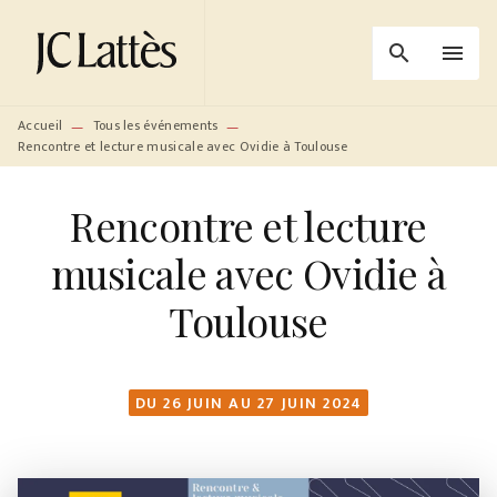
MENU
RECHERCHE
CONTENU
search
menu
PIED DE PAGE
Accueil
Tous les événements
—
—
Rencontre et lecture musicale avec Ovidie à Toulouse
Rencontre et lecture
musicale avec Ovidie à
Toulouse
DU 26 JUIN AU 27 JUIN 2024