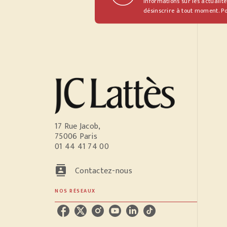
informations sur les actualité
désinscrire à tout moment. Po
17 Rue Jacob,
75006 Paris
01 44 41 74 00
contacts
Contactez-nous
NOS RÉSEAUX