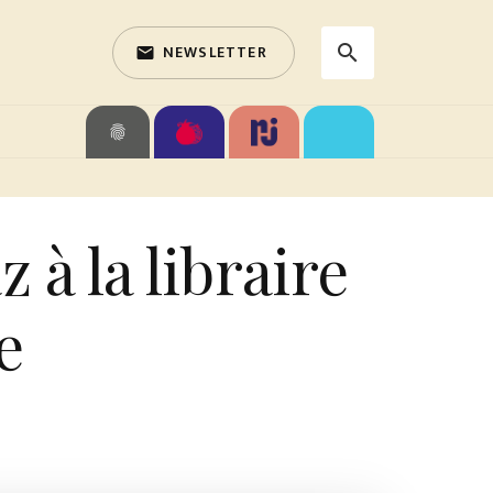
NEWSLETTER
search
email
search
fingerprint
à la libraire
e