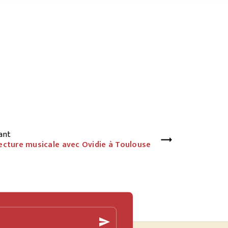
ant
ecture musicale avec Ovidie à Toulouse
send