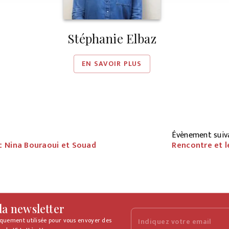
Stéphanie Elbaz
EN SAVOIR PLUS
Évènement suiv
c Nina Bouraoui et Souad
Rencontre et l
 la newsletter
iquement utilisée pour vous envoyer des
Indiquez votre email