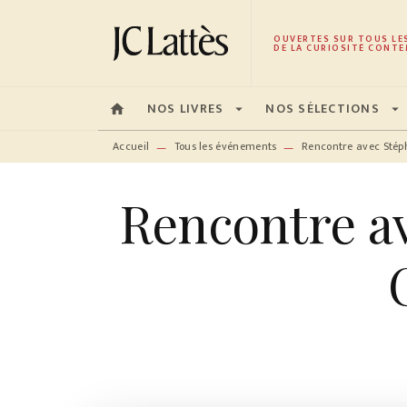
MENU
RECHERCHE
CONTENU
OUVERTES SUR TOUS LE
DE LA CURIOSITÉ CONTE
NOS LIVRES
NOS SÉLECTIONS
home
arrow_drop_down
arrow_drop_down
Accueil
Tous les événements
Rencontre avec Stép
—
—
Rencontre av