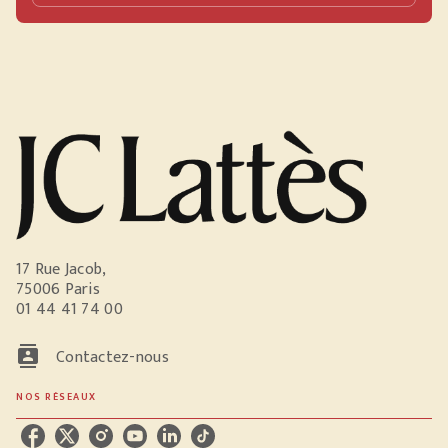
17 Rue Jacob,
75006 Paris
01 44 41 74 00
contacts
Contactez-nous
NOS RÉSEAUX