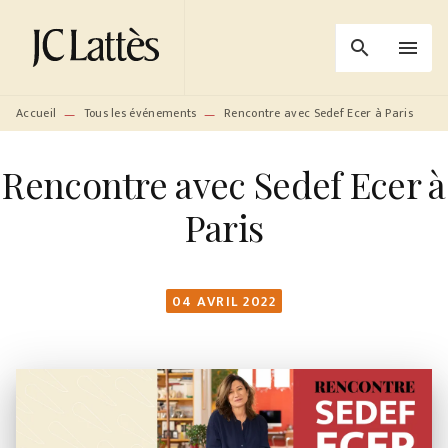
MENU
RECHERCHE
CONTENU
search
menu
PIED DE PAGE
Accueil
Tous les événements
Rencontre avec Sedef Ecer à Paris
—
—
Rencontre avec Sedef Ecer à
Paris
04 AVRIL 2022