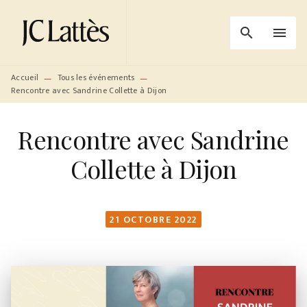
MENU
RECHERCHE
CONTENU
search
menu
PIED DE PAGE
Accueil
Tous les événements
—
—
Rencontre avec Sandrine Collette à Dijon
Rencontre avec Sandrine
Collette à Dijon
21 OCTOBRE 2022