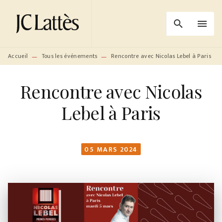
MENU
RECHERCHE
CONTENU
search
menu
PIED DE PAGE
Accueil
Tous les événements
Rencontre avec Nicolas Lebel à Paris
—
—
Rencontre avec Nicolas
Lebel à Paris
05 MARS 2024