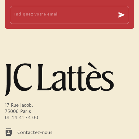
Indiquez votre email
send
17 Rue Jacob,
75006 Paris
01 44 41 74 00
contacts
Contactez-nous