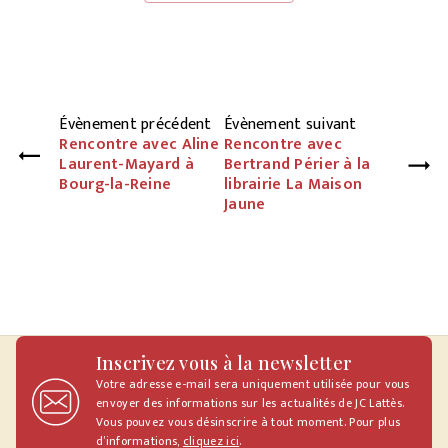
Évènement précédent
Évènement suivant
Rencontre avec Aline
Rencontre avec
Laurent-Mayard à
Bertrand Périer à la
Bourg-la-Reine
librairie La Maison
Jaune
Inscrivez vous à la newsletter
Votre adresse e-mail sera uniquement utilisée pour vous
envoyer des informations sur les actualités de JC Lattès.
Vous pouvez vous désinscrire à tout moment. Pour plus
d’informations,
cliquez ici
.