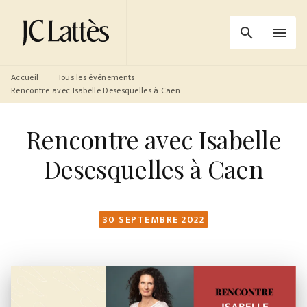
MENU
RECHERCHE
CONTENU
search
menu
PIED DE PAGE
Accueil
Tous les événements
—
—
Rencontre avec Isabelle Desesquelles à Caen
Rencontre avec Isabelle
Desesquelles à Caen
30 SEPTEMBRE 2022