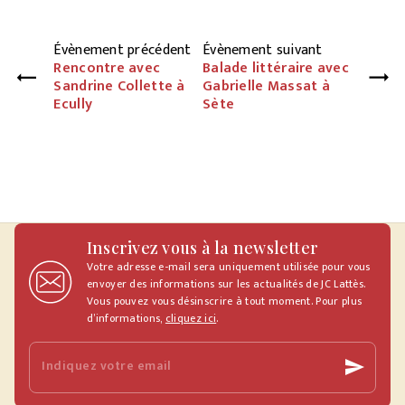
Évènement précédent
Évènement suivant
Rencontre avec
Balade littéraire avec
Sandrine Collette à
Gabrielle Massat à
Ecully
Sète
Inscrivez vous à la newsletter
Votre adresse e-mail sera uniquement utilisée pour vous
envoyer des informations sur les actualités de JC Lattès.
Vous pouvez vous désinscrire à tout moment. Pour plus
d’informations,
cliquez ici
.
Indiquez votre email
send