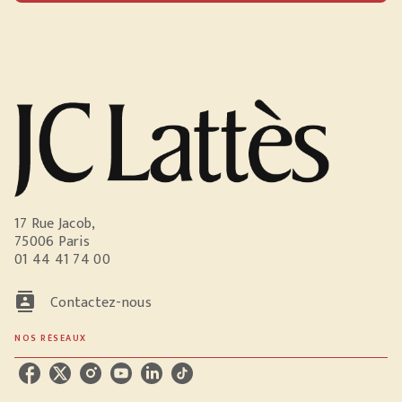
17 Rue Jacob,
75006 Paris
01 44 41 74 00
contacts
Contactez-nous
NOS RÉSEAUX