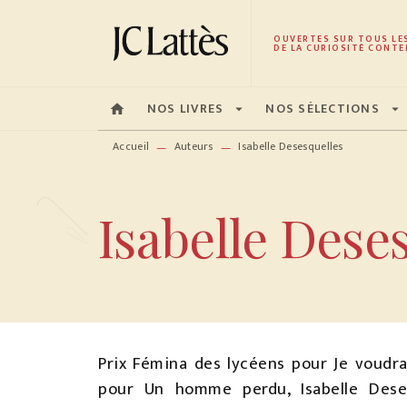
MENU
RECHERCHE
CONTENU
OUVERTES SUR TOUS LE
DE LA CURIOSITÉ CONTE
NOS LIVRES
NOS SÉLECTIONS
home
arrow_drop_down
arrow_drop_down
Accueil
Auteurs
Isabelle Desesquelles
—
—
Isabelle Dese
Prix Fémina des lycéens pour Je voudra
pour Un homme perdu, Isabelle Deses