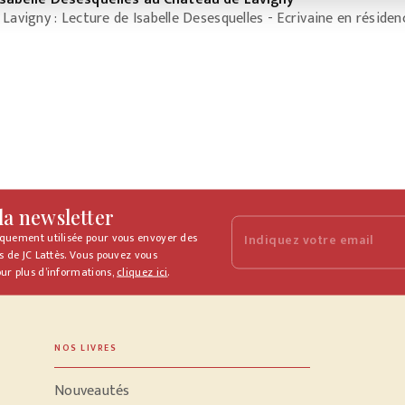
Lavigny : Lecture de Isabelle Desesquelles - Ecrivaine en résidenc
 la newsletter
iquement utilisée pour vous envoyer des
Indiquez votre email
s de JC Lattès. Vous pouvez vous
ur plus d’informations,
cliquez ici
.
NOS LIVRES
Nouveautés