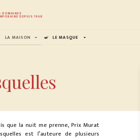
PIED DE PAGE
S DOMAINES
MPORAINE DEPUIS 1968
LA MAISON
LE MASQUE
arrow_drop_down
arrow_drop_down
squelles
is que la nuit me prenne, Prix Murat
quelles est l’auteure de plusieurs