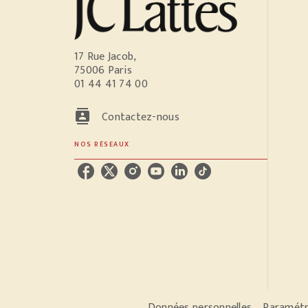
17 Rue Jacob,
75006 Paris
01 44 41 74 00
contacts
Contactez-nous
NOS RÉSEAUX
Données personnelles
Paramétr