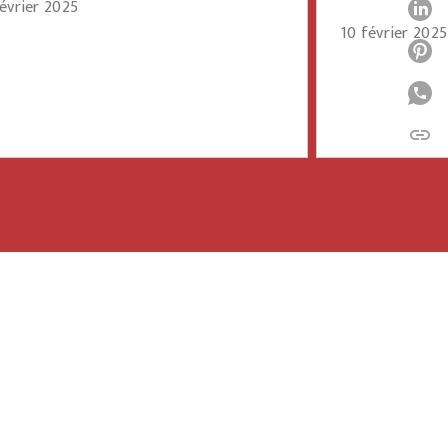
février 2025
P
10 février 2025
P
P
link
C