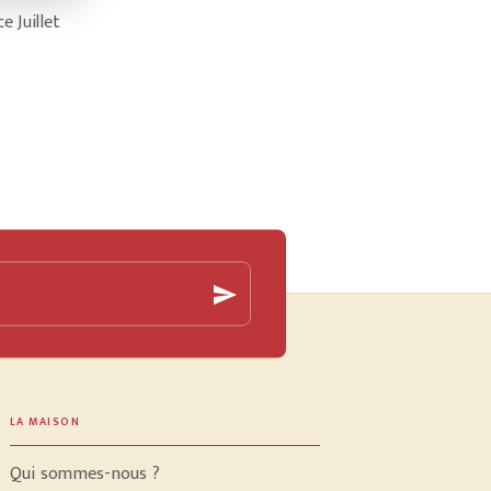
e Juillet
Isabelle Desesquelles présente son roman « Là ou
L
je nous entraine »
l
r
send
LA MAISON
Qui sommes-nous ?