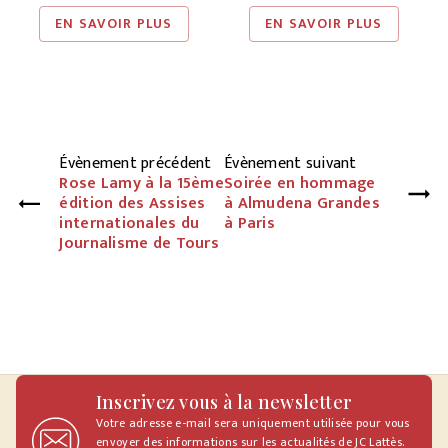
EN SAVOIR PLUS
EN SAVOIR PLUS
Évènement précédent
Évènement suivant
Rose Lamy à la 15ème
Soirée en hommage
édition des Assises
à Almudena Grandes
internationales du
à Paris
Journalisme de Tours
Inscrivez vous à la newsletter
Votre adresse e-mail sera uniquement utilisée pour vous
envoyer des informations sur les actualités de JC Lattès.