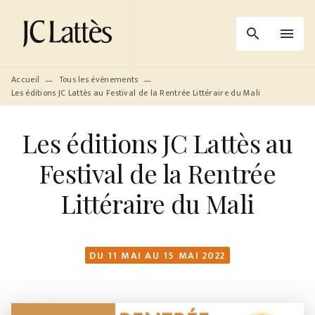
MENU
RECHERCHE
CONTENU
search
menu
PIED DE PAGE
Accueil
Tous les événements
—
—
Les éditions JC Lattès au Festival de la Rentrée Littéraire du Mali
Les éditions JC Lattès au
Festival de la Rentrée
Littéraire du Mali
DU 11 MAI AU 15 MAI 2022