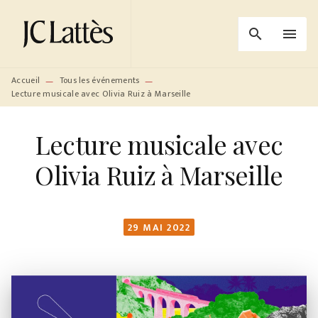
MENU
RECHERCHE
CONTENU
search
menu
PIED DE PAGE
Accueil
Tous les événements
—
—
Lecture musicale avec Olivia Ruiz à Marseille
Lecture musicale avec
Olivia Ruiz à Marseille
29 MAI 2022