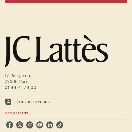
17 Rue Jacob,
75006 Paris
01 44 41 74 00
contacts
Contactez-nous
NOS RÉSEAUX