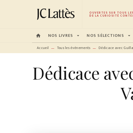
MENU
RECHERCHE
CONTENU
OUVERTES SUR TOUS LE
DE LA CURIOSITÉ CONTE
NOS LIVRES
NOS SÉLECTIONS
home
arrow_drop_down
arrow_drop_down
Accueil
Tous les événements
Dédicace avec Guill
—
—
Dédicace ave
V