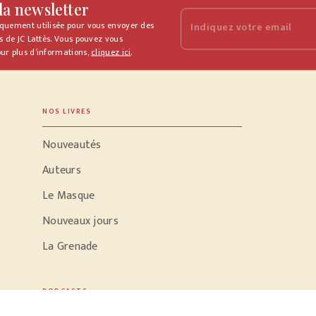
 la newsletter
iquement utilisée pour vous envoyer des
Indiquez votre email
s de JC Lattès. Vous pouvez vous
ur plus d’informations,
cliquez ici
.
NOS LIVRES
Nouveautés
Auteurs
Le Masque
Nouveaux jours
La Grenade
PODCASTS