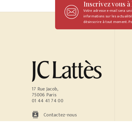
Inscrivez vous à
Votre adresse e-mail sera un
informations sur les actualité
désinscrire à tout moment. Po
17 Rue Jacob,
75006 Paris
01 44 41 74 00
contacts
Contactez-nous
NOS RÉSEAUX