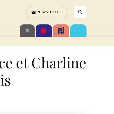
NEWSLETTER
search
email
search
fingerprint
e et Charline
is