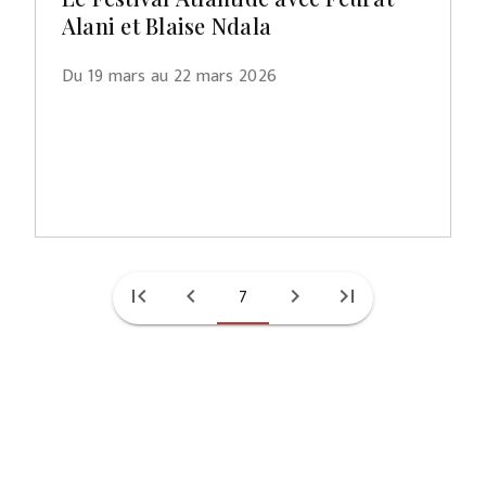
Alani et Blaise Ndala
Du 19 mars au 22 mars 2026
first_page
chevron_left
7
chevron_right
last_page