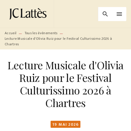
MENU
RECHERCHE
CONTENU
search
menu
PIED DE PAGE
Accueil
Tous les événements
—
—
Lecture Musicale d'Olivia Ruiz pour le Festival Culturissimo 2026 à
Chartres
Lecture Musicale d'Olivia
Ruiz pour le Festival
Culturissimo 2026 à
Chartres
19 MAI 2026