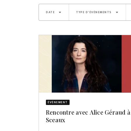
arrow_drop_down
arrow_drop_down
DATE
TYPE D'ÉVÈNEMENTS
ÉVÈNEMENT
Rencontre avec Alice Géraud à
Sceaux