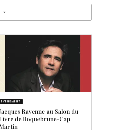
arrow_drop_down
ÉVÈNEMENT
Jacques Ravenne au Salon du
Livre de Roquebrune-Cap
Martin