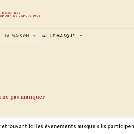
PIED DE PAGE
S DOMAINES
MPORAINE DEPUIS 1968
LA MAISON
LE MASQUE
arrow_drop_down
arrow_drop_down
à ne pas manquer
etrouvant ici les évènements auxquels ils participent :