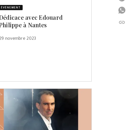
ÉVÈNEMENT
P
Dédicace avec Edouard
link
C
Philippe à Nantes
29 novembre 2023