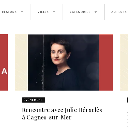
arrow_drop_down
arrow_drop_down
arrow_drop_down
RÉGIONS
VILLES
CATÉGORIES
AUTEURS
ÉVÈNEMENT
Rencontre avec Julie Héraclès
à Cagnes-sur-Mer