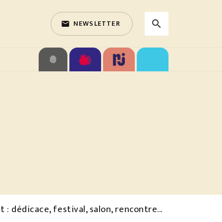
NEWSLETTER
search
email
search
fingerprint
 dédicace, festival, salon, rencontre...