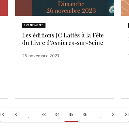
ÉVÈNEMENT
Les éditions JC Lattès à la Fête
du Livre d'Asnières-sur-Seine
26 novembre 2023
irst_page
chevron_left
33
34
35
36
chevron_right
last_pa
...
...