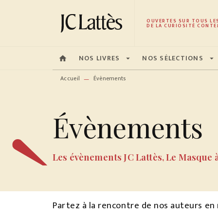
MENU
RECHERCHE
CONTENU
OUVERTES SUR TOUS LE
DE LA CURIOSITÉ CONTE
NOS LIVRES
NOS SÉLECTIONS
home
arrow_drop_down
arrow_drop_down
Accueil
Évènements
—
Évènements
Les évènements JC Lattès, Le Masque 
Partez à la rencontre de nos auteurs en r