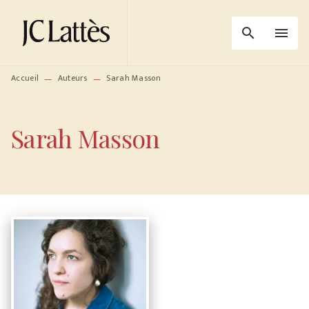
MENU
RECHERCHE
CONTENU
search
menu
PIED DE PAGE
Accueil
Auteurs
Sarah Masson
—
—
Sarah Masson