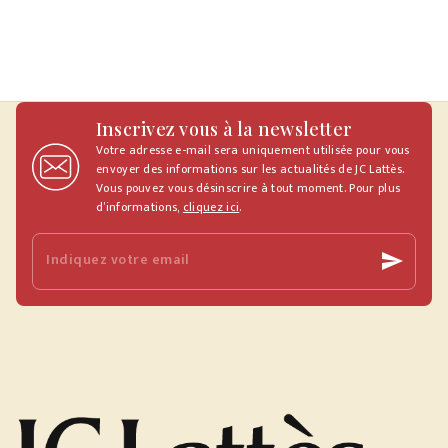
Inscrivez vous à la newsletter
Votre adresse e-mail sera uniquement utilisée pour vous
envoyer des informations sur les actualités de JC Lattès.
Vous pouvez vous désinscrire à tout moment. Pour plus
d’informations,
cliquez ici
.
Indiquez votre email
send