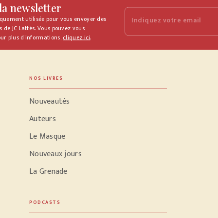
 la newsletter
iquement utilisée pour vous envoyer des
Indiquez votre email
s de JC Lattès. Vous pouvez vous
ur plus d’informations,
cliquez ici
.
NOS LIVRES
Nouveautés
Auteurs
Le Masque
Nouveaux jours
La Grenade
PODCASTS