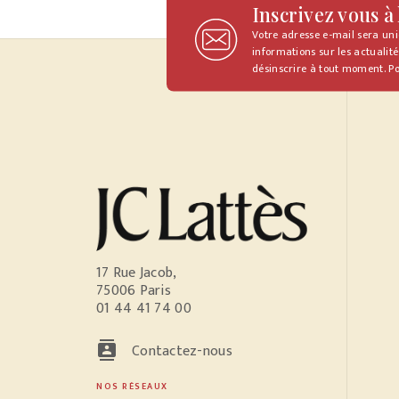
Inscrivez vous à
Votre adresse e-mail sera un
informations sur les actualité
désinscrire à tout moment. Po
17 Rue Jacob,
75006 Paris
01 44 41 74 00
contacts
Contactez-nous
NOS RÉSEAUX