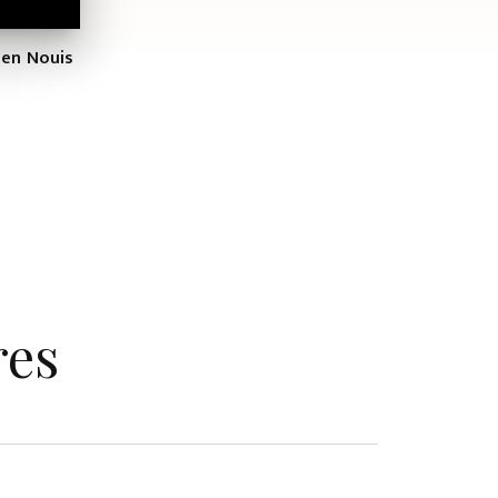
ien Nouis
res