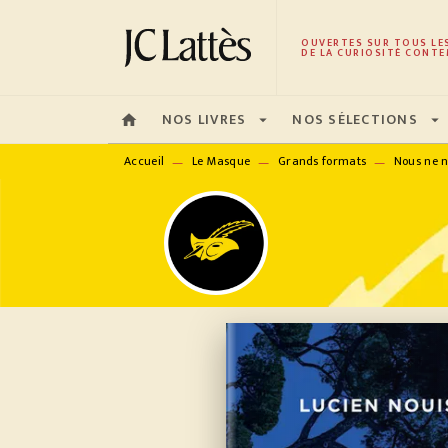
MENU
RECHERCHE
CONTENU
OUVERTES SUR TOUS LE
DE LA CURIOSITÉ CONTE
NOS LIVRES
NOS SÉLECTIONS
home
arrow_drop_down
arrow_drop_down
Accueil
Le Masque
Grands formats
Nous ne n
—
—
—