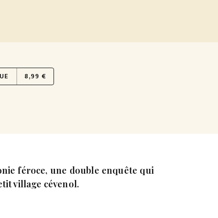
UE
8,99 €
onie féroce, une double enquête qui
it village cévenol.