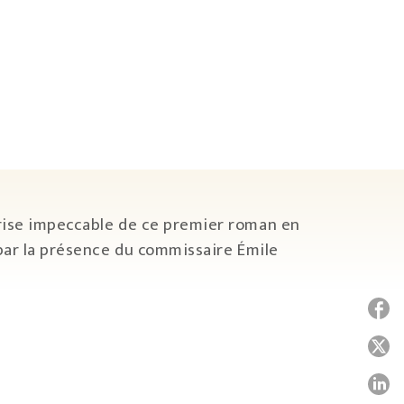
trise impeccable de ce premier roman en
 par la présence du commissaire Émile
P
P
P