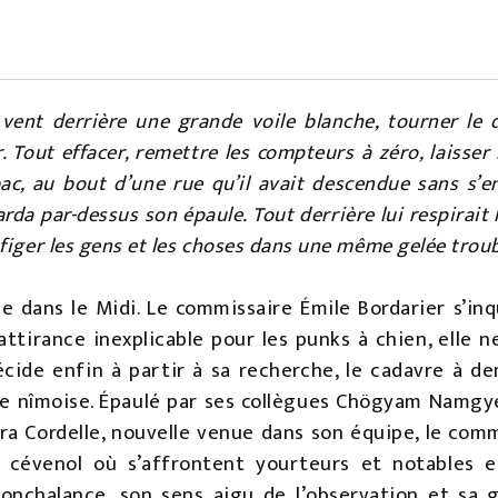
le vent derrière une grande voile blanche, tourner l
 Tout effacer, remettre les compteurs à zéro, laisser l
ac, au bout d’une rue qu’il avait descendue sans s’e
garda par-dessus son épaule. Tout derrière lui respirait
figer les gens et les choses dans une même gelée troub
 dans le Midi. Le commissaire Émile Bordarier s’inqu
attirance inexplicable pour les punks à chien, elle 
décide enfin à partir à sa recherche, le cadavre à 
ue nîmoise. Épaulé par ses collègues Chögyam Namgy
Vera Cordelle, nouvelle venue dans son équipe, le com
ge cévenol où s’affrontent yourteurs et notables e
nonchalance, son sens aigu de l’observation et sa 