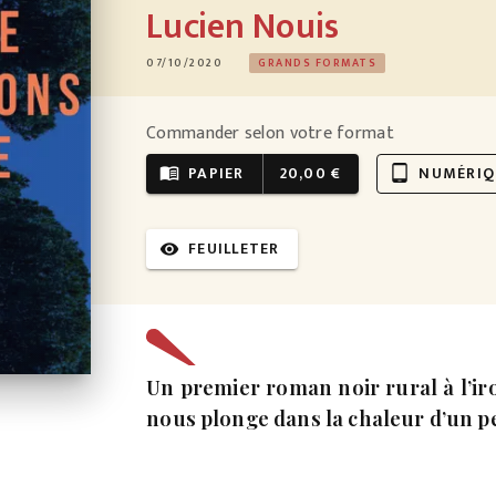
Lucien Nouis
07/10/2020
GRANDS FORMATS
Commander selon votre format
PAPIER
20,00 €
NUMÉRIQ
menu_book
tablet_android
FEUILLETER
visibility
Un premier roman noir rural à l’ir
nous plonge dans la chaleur d’un pet