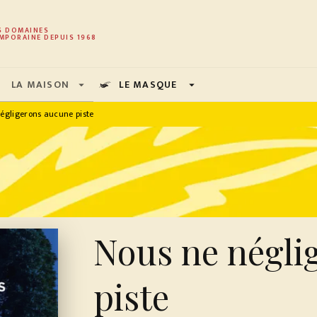
PIED DE PAGE
S DOMAINES
MPORAINE DEPUIS 1968
LA MAISON
LE MASQUE
arrow_drop_down
arrow_drop_down
égligerons aucune piste
Nous ne négli
piste