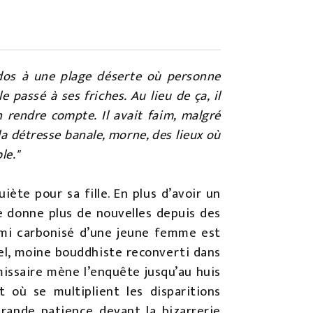
e dos à une plage déserte où personne
e passé à ses friches. Au lieu de ça, il
n rendre compte. Il avait faim, malgré
 la détresse banale, morne, des lieux où
le."
iète pour sa fille. En plus d’avoir un
ne donne plus de nouvelles depuis des
demi carbonisé d’une jeune femme est
el, moine bouddhiste reconverti dans
missaire mène l’enquête jusqu’au huis
t où se multiplient les disparitions
grande patience devant la bizarrerie