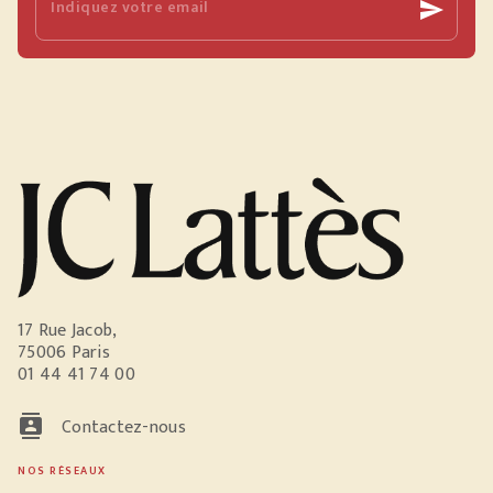
Indiquez votre email
send
17 Rue Jacob,
75006 Paris
01 44 41 74 00
contacts
Contactez-nous
NOS RÉSEAUX