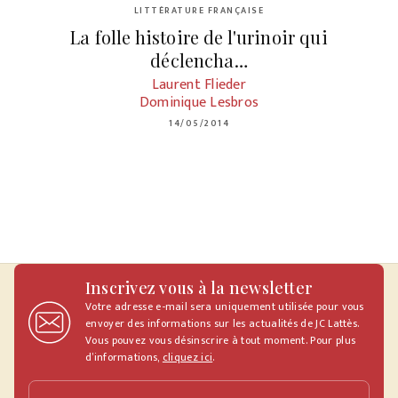
LITTÉRATURE FRANÇAISE
La folle histoire de l'urinoir qui
déclencha…
Laurent Flieder
Dominique Lesbros
14/05/2014
Inscrivez vous à la newsletter
Votre adresse e-mail sera uniquement utilisée pour vous
envoyer des informations sur les actualités de JC Lattès.
Vous pouvez vous désinscrire à tout moment. Pour plus
d’informations,
cliquez ici
.