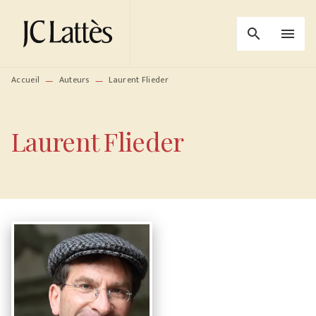
MENU
RECHERCHE
CONTENU
search
menu
PIED DE PAGE
Accueil
Auteurs
Laurent Flieder
—
—
Laurent Flieder