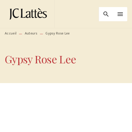
MENU
RECHERCHE
CONTENU
search
menu
PIED DE PAGE
Accueil
Auteurs
Gypsy Rose Lee
—
—
Gypsy Rose Lee