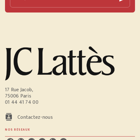
17 Rue Jacob,
75006 Paris
01 44 41 74 00
contacts
Contactez-nous
NOS RÉSEAUX