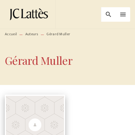
MENU
RECHERCHE
CONTENU
search
menu
PIED DE PAGE
Accueil
Auteurs
Gérard Muller
—
—
Gérard Muller