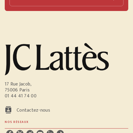
17 Rue Jacob,
75006 Paris
01 44 41 74 00
contacts
Contactez-nous
NOS RÉSEAUX