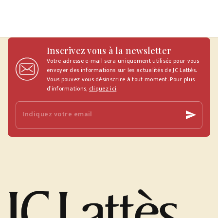
Inscrivez vous à la newsletter
Votre adresse e-mail sera uniquement utilisée pour vous
envoyer des informations sur les actualités de JC Lattès.
Vous pouvez vous désinscrire à tout moment. Pour plus
d’informations,
cliquez ici
.
Indiquez votre email
send