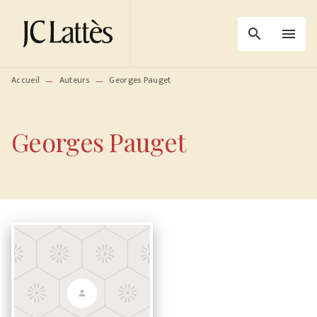
MENU
RECHERCHE
CONTENU
search
menu
PIED DE PAGE
Accueil
Auteurs
Georges Pauget
—
—
Georges Pauget