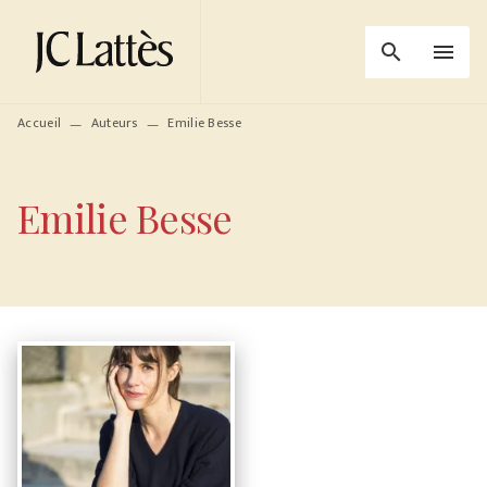
MENU
RECHERCHE
CONTENU
search
menu
PIED DE PAGE
Accueil
Auteurs
Emilie Besse
—
—
Emilie Besse