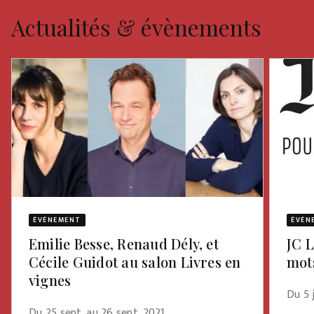
Actualités & évènements
ÉVÈNEMENT
ÉVÈN
Emilie Besse, Renaud Dély, et
JC L
Cécile Guidot au salon Livres en
mot
vignes
Du 5 
Du 25 sept. au 26 sept. 2021