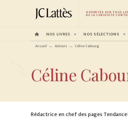
MENU
RECHERCHE
CONTENU
OUVERTES SUR TOUS LE
DE LA CURIOSITÉ CONTE
NOS LIVRES
NOS SÉLECTIONS
home
arrow_drop_down
arrow_drop_down
Accueil
Auteurs
Céline Cabourg
—
—
Céline Cabou
Rédactrice en chef des pages Tendances