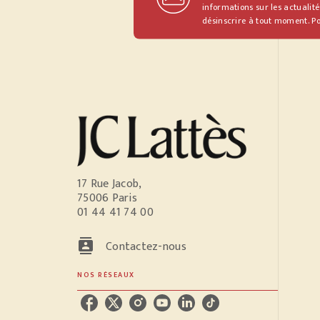
informations sur les actualité
désinscrire à tout moment. Po
17 Rue Jacob,
75006 Paris
01 44 41 74 00
contacts
Contactez-nous
NOS RÉSEAUX