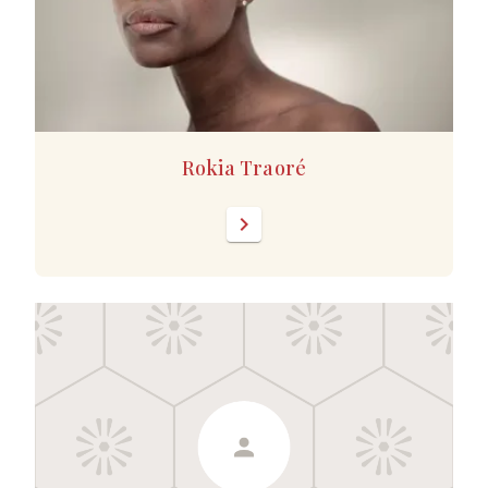
Rokia Traoré
chevron_right