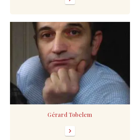
Gérard Tobelem
chevron_right