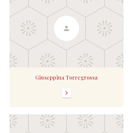
Giuseppina Torregrossa
chevron_right