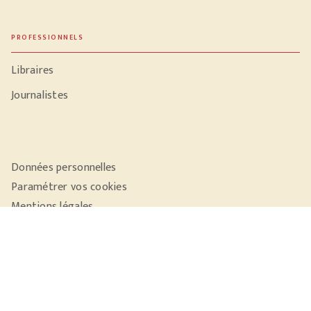
PROFESSIONNELS
Libraires
Journalistes
Données personnelles
Paramétrer vos cookies
Mentions légales
Conditions générales d'utilisation
Charte de référencement