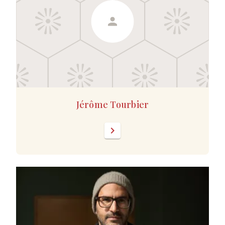
Jérôme Tourbier
chevron_right