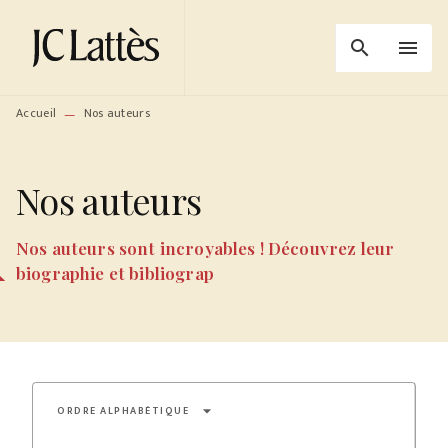
MENU
RECHERCHE
CONTENU
search
menu
PIED DE PAGE
Accueil
Nos auteurs
—
Nos auteurs
Nos auteurs sont incroyables ! Découvrez leur
biographie et bibliograp
arrow_drop_down
ORDRE ALPHABÉTIQUE