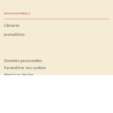
PROFESSIONNELS
Libraires
Journalistes
Données personnelles
Paramétrer vos cookies
Mentions légales
Conditions générales d'utilisation
Charte de référencement