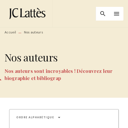
MENU
RECHERCHE
CONTENU
search
menu
PIED DE PAGE
Accueil
Nos auteurs
—
Nos auteurs
Nos auteurs sont incroyables ! Découvrez leur
biographie et bibliograp
arrow_drop_down
ORDRE ALPHABÉTIQUE