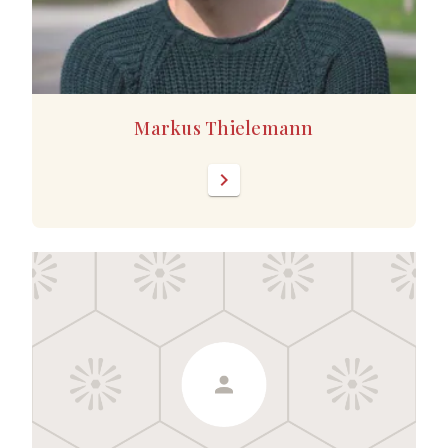
Markus Thielemann
chevron_right