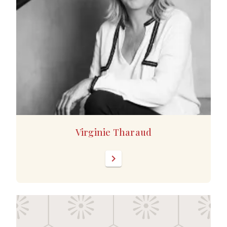
Virginie Tharaud
chevron_right