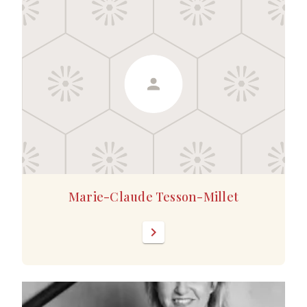
Marie-Claude Tesson-Millet
chevron_right