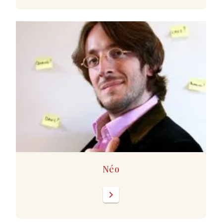
Néo
chevron_right