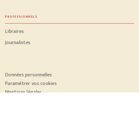
PROFESSIONNELS
Libraires
Journalistes
Données personnelles
Paramétrer vos cookies
Mentions légales
Conditions générales d'utilisation
Charte de référencement