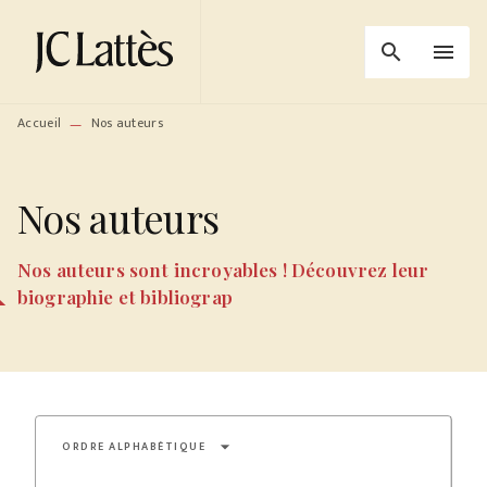
MENU
RECHERCHE
CONTENU
search
menu
PIED DE PAGE
Accueil
Nos auteurs
—
Nos auteurs
Nos auteurs sont incroyables ! Découvrez leur
biographie et bibliograp
arrow_drop_down
ORDRE ALPHABÉTIQUE