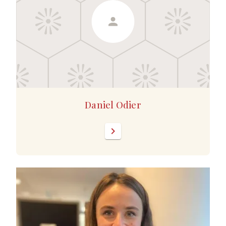
Daniel Odier
chevron_right