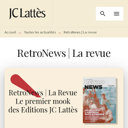
MENU
RECHERCHE
CONTENU
search
menu
PIED DE PAGE
Accueil
Toutes les actualités
RetroNews | La revue
—
—
RetroNews | La revue