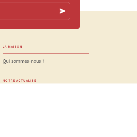
send
LA MAISON
Qui sommes-nous ?
NOTRE ACTUALITÉ
Vidéos
Meilleures ventes
PROFESSIONNELS