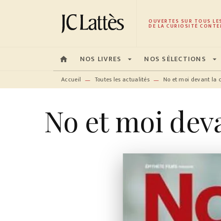
MENU
RECHERCHE
CONTENU
OUVERTES SUR TOUS LE
DE LA CURIOSITÉ CONTE
NOS LIVRES
NOS SÉLECTIONS
home
arrow_drop_down
arrow_drop_down
Accueil
Toutes les actualités
No et moi devant la
—
—
No et moi dev