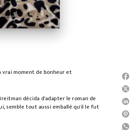
Un vrai moment de bonheur et
P
P
 Breitman décida d'adapter le roman de
P
ui, semble tout aussi emballé qu'il le fut
P
P