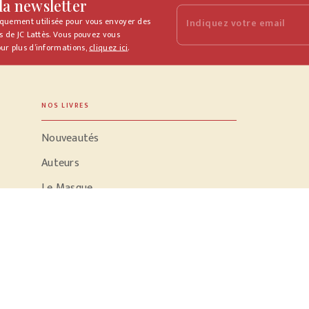
 la newsletter
iquement utilisée pour vous envoyer des
Indiquez votre email
s de JC Lattès. Vous pouvez vous
ur plus d’informations,
cliquez ici
.
NOS LIVRES
Nouveautés
Auteurs
Le Masque
Nouveaux jours
La Grenade
PODCASTS