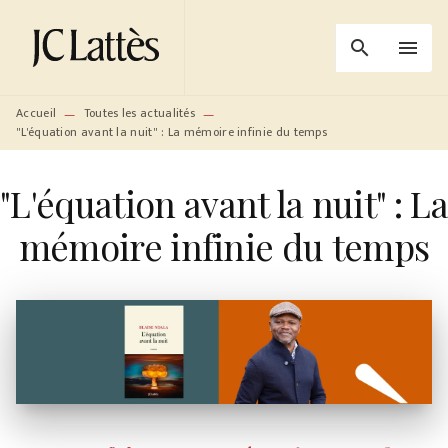
MENU
RECHERCHE
CONTENU
search
menu
PIED DE PAGE
Accueil
Toutes les actualités
—
—
"L'équation avant la nuit" : La mémoire infinie du temps
"L'équation avant la nuit" : La
mémoire infinie du temps