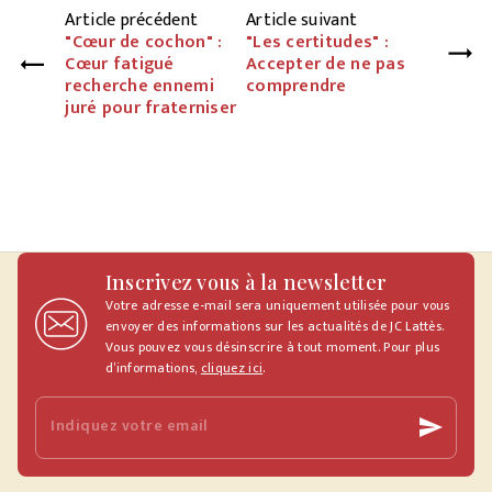
Article précédent
Article suivant
"Cœur de cochon" :
"Les certitudes" :
Cœur fatigué
Accepter de ne pas
recherche ennemi
comprendre
juré pour fraterniser
Inscrivez vous à la newsletter
Votre adresse e-mail sera uniquement utilisée pour vous
envoyer des informations sur les actualités de JC Lattès.
Vous pouvez vous désinscrire à tout moment. Pour plus
d’informations,
cliquez ici
.
Indiquez votre email
send